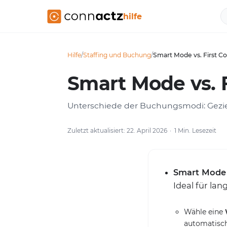
hilfe
Hilfe
/
Staffing und Buchung
/
Smart Mode vs. First C
Smart Mode vs. F
Unterschiede der Buchungsmodi: Gezielt
Zuletzt aktualisiert: 22. April 2026
1 Min. Lesezeit
Smart Mode (
Ideal für la
Wähle eine
automatisch