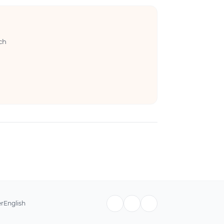
ch
er
English