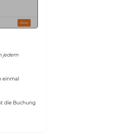
on jedem
h einmal
ist die Buchung