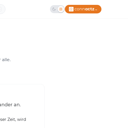
→
K
alle.
ander an.
ser Zeit, wird