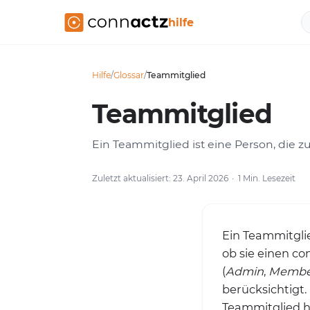
hilfe
Hilfe
/
Glossar
/
Teammitglied
Teammitglied
Ein Teammitglied ist eine Person, die 
Zuletzt aktualisiert: 23. April 2026
1 Min. Lesezeit
Ein Teammitglie
ob sie einen co
(
Admin
,
Membe
berücksichtigt
Teammitglied h