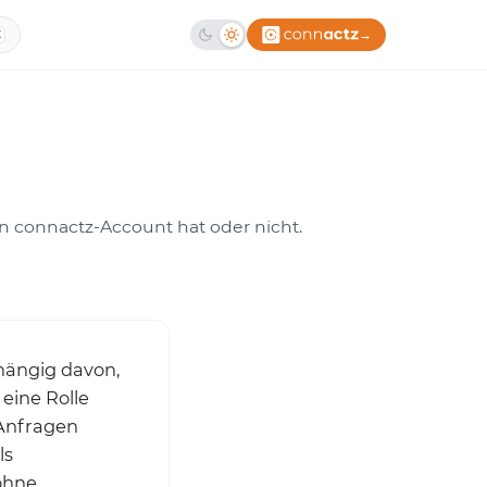
→
K
n connactz-Account hat oder nicht.
bhängig davon,
eine Rolle
 Anfragen
ls
ohne