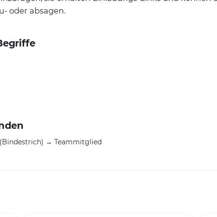
u- oder absagen.
egriffe
enden
(Bindestrich) → Teammitglied