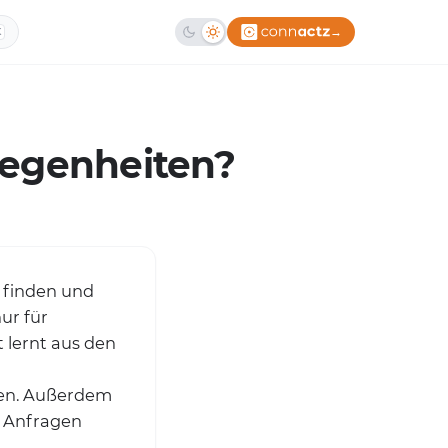
→
K
elegenheiten?
e finden und
nur für
 lernt aus den
ssen. Außerdem
u Anfragen