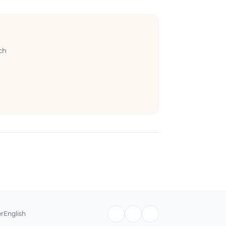
ch
er
English